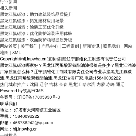
行业新闻
相关新闻
黑龙江氟碳漆：助力建筑装饰品质提升
黑龙江氟碳漆：拓宽建材应用场景
黑龙江氟碳漆：涂装工艺优化升级
黑龙江氟碳漆：优化防护涂装应用体验
黑龙江氟碳漆：表面防护领域提质升级
网站首页
|
关于我们
|
产品中心
|
工程案例
|
新闻资讯
|
联系我们
|
网站
地图
|
XML
Copyright©hlj.lnpwhg.cn(
复制链接
)辽宁鹏维化工制漆有限责任公司
黑龙江氟碳漆哪家好？黑龙江丙烯酸聚氨酯油漆报价是多少？黑龙江油漆
厂家质量怎么样？辽宁鹏维化工制漆有限责任公司专业承接黑龙江氟碳
漆,黑龙江丙烯酸聚氨酯油漆,黑龙江油漆厂家,电话:15840092222
热门城市推广：
沈阳
辽宁
吉林
长春
黑龙江
哈尔滨
内蒙
赤峰
通辽
Powered by
筑巢ECMS
备案号：
辽ICP备17005930号-3
联系我们
地址： 灯塔市大河南镇工业园区
手机：15840092222
邮箱：
466736242@qq.com
网址：hlj.lnpwhg.cn
一键拨号