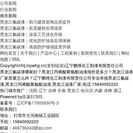
公司新闻
行业新闻
相关新闻
黑龙江氟碳漆：助力建筑装饰品质提升
黑龙江氟碳漆：拓宽建材应用场景
黑龙江氟碳漆：涂装工艺优化升级
黑龙江氟碳漆：优化防护涂装应用体验
黑龙江氟碳漆：表面防护领域提质升级
网站首页
|
关于我们
|
产品中心
|
工程案例
|
新闻资讯
|
联系我们
|
网站
地图
|
XML
Copyright©hlj.lnpwhg.cn(
复制链接
)辽宁鹏维化工制漆有限责任公司
黑龙江氟碳漆哪家好？黑龙江丙烯酸聚氨酯油漆报价是多少？黑龙江油漆
厂家质量怎么样？辽宁鹏维化工制漆有限责任公司专业承接黑龙江氟碳
漆,黑龙江丙烯酸聚氨酯油漆,黑龙江油漆厂家,电话:15840092222
热门城市推广：
沈阳
辽宁
吉林
长春
黑龙江
哈尔滨
内蒙
赤峰
通辽
Powered by
筑巢ECMS
备案号：
辽ICP备17005930号-3
联系我们
地址： 灯塔市大河南镇工业园区
手机：15840092222
邮箱：
466736242@qq.com