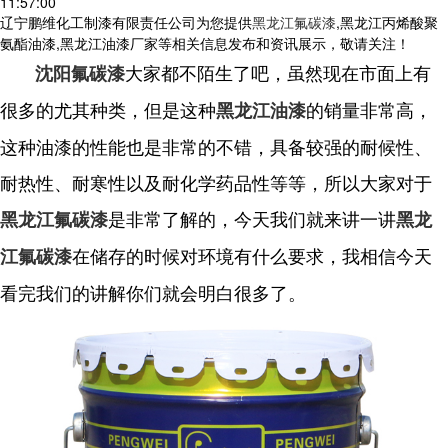
11:57:00
辽宁鹏维化工制漆有限责任公司为您提供
黑龙江氟碳漆
,黑龙江丙烯酸聚
氨酯油漆,黑龙江油漆厂家等相关信息发布和资讯展示，敬请关注！
大家都不陌生了吧，虽然现在市面上有
沈阳氟碳漆
很多的尤其种类，但是这种
的销量非常高，
黑龙江油漆
这种油漆的性能也是非常的不错，具备较强的耐候性、
耐热性、耐寒性以及耐化学药品性等等，所以大家对于
是非常了解的，今天我们就来讲一讲
黑龙江氟碳漆
黑龙
在储存的时候对环境有什么要求，我相信今天
江氟碳漆
看完我们的讲解你们就会明白很多了。