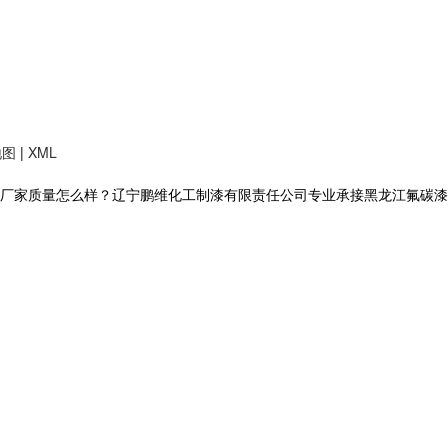
地图
|
XML
质量怎么样？辽宁鹏维化工制漆有限责任公司专业承接黑龙江氟碳漆,黑龙江丙