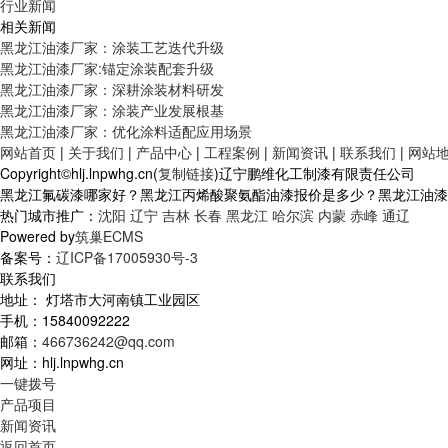
行业新闻
相关新闻
黑龙江油漆厂家：涂装工艺迭代升级
黑龙江油漆厂家:锚定涂装配套升级
黑龙江油漆厂家：深耕涂装材料研发
黑龙江油漆厂家：涂装产业发展根基
黑龙江油漆厂家：优化涂料适配应用场景
网站首页
|
关于我们
|
产品中心
|
工程案例
|
新闻资讯
|
联系我们
|
网站
Copyright©hlj.lnpwhg.cn(
复制链接
)辽宁鹏维化工制漆有限责任公司
黑龙江氟碳漆哪家好？黑龙江丙烯酸聚氨酯油漆报价是多少？黑龙江油漆厂家
热门城市推广：
沈阳
辽宁
吉林
长春
黑龙江
哈尔滨
内蒙
赤峰
通辽
Powered by
筑巢ECMS
备案号：
辽ICP备17005930号-3
联系我们
地址： 灯塔市大河南镇工业园区
手机：15840092222
邮箱：
466736242@qq.com
网址：hlj.lnpwhg.cn
一键拨号
产品项目
新闻资讯
返回首页