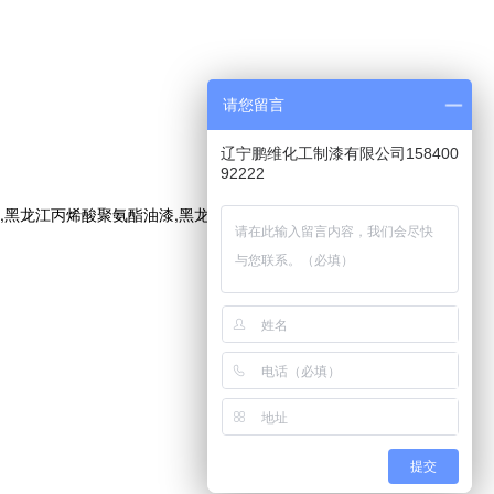
请您留言
辽宁鹏维化工制漆有限公司158400
92222
烯酸聚氨酯油漆,黑龙江油漆厂家,电话:15840092222
提交